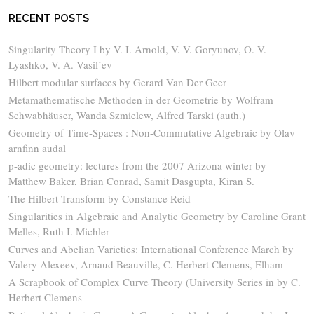
RECENT POSTS
Singularity Theory I by V. I. Arnold, V. V. Goryunov, O. V.
Lyashko, V. A. Vasil’ev
Hilbert modular surfaces by Gerard Van Der Geer
Metamathematische Methoden in der Geometrie by Wolfram
Schwabhäuser, Wanda Szmielew, Alfred Tarski (auth.)
Geometry of Time-Spaces : Non-Commutative Algebraic by Olav
arnfinn audal
p-adic geometry: lectures from the 2007 Arizona winter by
Matthew Baker, Brian Conrad, Samit Dasgupta, Kiran S.
The Hilbert Transform by Constance Reid
Singularities in Algebraic and Analytic Geometry by Caroline Grant
Melles, Ruth I. Michler
Curves and Abelian Varieties: International Conference March by
Valery Alexeev, Arnaud Beauville, C. Herbert Clemens, Elham
A Scrapbook of Complex Curve Theory (University Series in by C.
Herbert Clemens