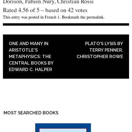
Dorison, Fabien Nury, Christian Rossi
Rated
4.56
of
5
– based on
42
votes
This entry was posted in
French 1
. Bookmark the
permalink
.
POST NAVIGATION
ONE AND MANY IN
PLATO’S LYSIS BY
ARISTOTLE'S
TERRY PENNER,
METAPHYSICS: THE
CHRISTOPHER ROWE
CENTRAL BOOKS BY
EDWARD C. HALPER
MOST SEARCHED BOOKS