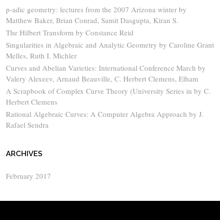
p-adic geometry: lectures from the 2007 Arizona winter by
Matthew Baker, Brian Conrad, Samit Dasgupta, Kiran S.
The Hilbert Transform by Constance Reid
Singularities in Algebraic and Analytic Geometry by Caroline Grant
Melles, Ruth I. Michler
Curves and Abelian Varieties: International Conference March by
Valery Alexeev, Arnaud Beauville, C. Herbert Clemens, Elham
A Scrapbook of Complex Curve Theory (University Series in by C.
Herbert Clemens
Rational Algebraic Curves: A Computer Algebra Approach by J.
Rafael Sendra
ARCHIVES
February 2017