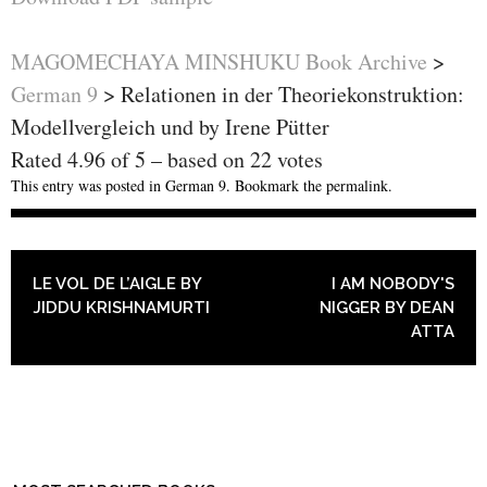
MAGOMECHAYA MINSHUKU Book Archive
>
German 9
>
Relationen in der Theoriekonstruktion:
Modellvergleich und by Irene Pütter
Rated
4.96
of
5
– based on
22
votes
This entry was posted in
German 9
. Bookmark the
permalink
.
POST NAVIGATION
LE VOL DE L’AIGLE BY
I AM NOBODY'S
JIDDU KRISHNAMURTI
NIGGER BY DEAN
ATTA