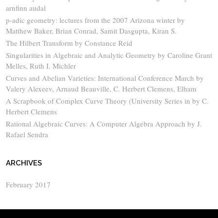
arnfinn audal
p-adic geometry: lectures from the 2007 Arizona winter by
Matthew Baker, Brian Conrad, Samit Dasgupta, Kiran S.
The Hilbert Transform by Constance Reid
Singularities in Algebraic and Analytic Geometry by Caroline Grant
Melles, Ruth I. Michler
Curves and Abelian Varieties: International Conference March by
Valery Alexeev, Arnaud Beauville, C. Herbert Clemens, Elham
A Scrapbook of Complex Curve Theory (University Series in by C.
Herbert Clemens
Rational Algebraic Curves: A Computer Algebra Approach by J.
Rafael Sendra
ARCHIVES
February 2017