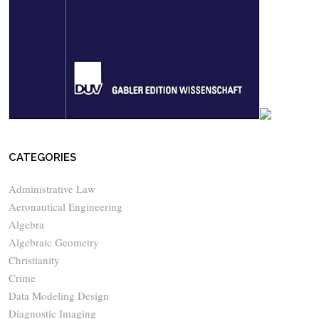
CATEGORIES
Administrative Law
Aeronautical Engineering
Algebra
Algebraic Geometry
Christianity
Crime
Data Modeling Design
Diagnostic Imaging