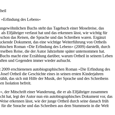
heil
 »Erfindung des Lebens«
ungewöhnlichen Buchs steht das Tagebuch einer Moselreise, das
als Elfjähriger verfasst hat und das erkennen lässt, wie wichtig für
 schon das Reisen, die Sprache und das Schreiben waren. Ergänzt
ruckende Dokument, das eine wichtige Weiterführung von Ortheils
hischen Roman »Die Erfindung des Lebens« (2009) darstellt, durch
rselben Reise, die der Autor Jahrzehnte später unternommen hat.
Buchs macht eine Erzählung darüber, warum Ortheil in seinem Leben
ften und Gegenden immer wieder aufsucht.
t 2009 erschienenen autobiographischen Roman »Die Erfindung des
osef Ortheil die Geschichte eines in seinen ersten Kinderjahren
hlt, das sich mit Hilfe der Musik, der Sprache und des Schreibens
en Isolation befreit.
«, der Mitschrift einer Wanderung, die er als Elfjähriger zusammen
ht hat, legt der Autor nun ein autobiographisches Dokument vor, das
Weise erkennen lässt, wie der junge Ortheil durch seine danach früh
 für die Sprache und das Schreiben aus dem Stummsein in die Welt
rd diese Mitschrift durch die Beschreibung derselben Reise
und zum »Roman eines Kindes« wird sie durch eine dritte Erzählung,