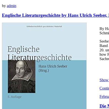
by
admin
Englische Literaturgeschichte by Hans Ulrich Seeber
By Ha
Schmi
Seebe
Band a
20. u
how F
Sachr
Show 
Conti
Febru
Die 