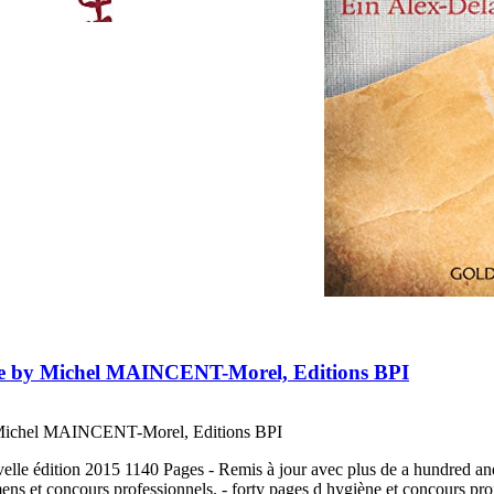
ns de by Michel MAINCENT-Morel, Editions BPI
ichel MAINCENT-Morel, Editions BPI
lle édition 2015 1140 Pages - Remis à jour avec plus de a hundred and fi
ns et concours professionnels. - forty pages d hygiène et concours pro