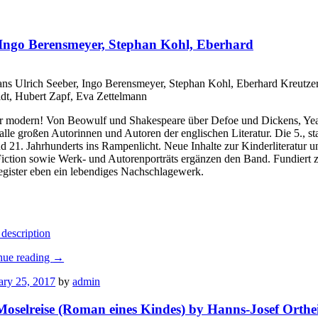
, Ingo Berensmeyer, Stephan Kohl, Eberhard
ns Ulrich Seeber, Ingo Berensmeyer, Stephan Kohl, Eberhard Kreutzer
dt, Hubert Zapf, Eva Zettelmann
r modern! Von Beowulf und Shakespeare über Defoe und Dickens, Yeats
lle großen Autorinnen und Autoren der englischen Literatur. Die 5., st
nd 21. Jahrhunderts ins Rampenlicht. Neue Inhalte zur Kinderliteratur
iction sowie Werk- und Autorenporträts ergänzen den Band. Fundiert z
egister eben ein lebendiges Nachschlagewerk.
description
nue reading
→
ary 25, 2017
by
admin
Moselreise (Roman eines Kindes) by Hanns-Josef Orthei