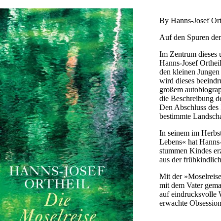
By Hanns-Josef Ort
Auf den Spuren der
Im Zentrum dieses 
Hanns-Josef Ortheil 
den kleinen Jungen
wird dieses beeind
großem autobiograp
die Beschreibung de
Den Abschluss des 
bestimmte Landscha
In seinem im Herbs
Lebens« hat Hanns-J
stummen Kindes erzä
aus der frühkindlich
Mit der »Moselreise
mit dem Vater gemac
auf eindrucksvolle 
erwachte Obsession
fand. Gespiegelt wi
Jahrzehnte später, 