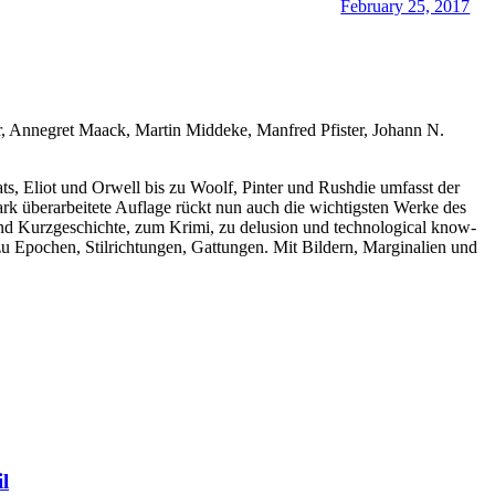
February 25, 2017
In behutsam
modernisierter
Schreibung (Wal
statt "Wallfisch"
usw.).
, Annegret Maack, Martin Middeke, Manfred Pfister, Johann N.
, Eliot und Orwell bis zu Woolf, Pinter und Rushdie umfasst der
ark überarbeitete Auflage rückt nun auch die wichtigsten Werke des
 und Kurzgeschichte, zum Krimi, zu delusion und technological know-
u Epochen, Stilrichtungen, Gattungen. Mit Bildern, Marginalien und
l