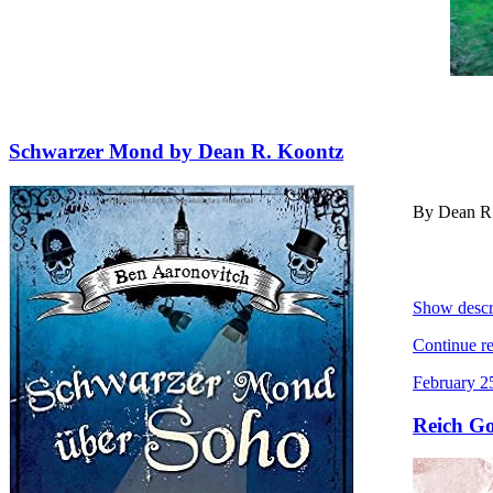
Schwarzer Mond by Dean R. Koontz
By Dean R
Show descr
Continue r
February 2
Reich Go