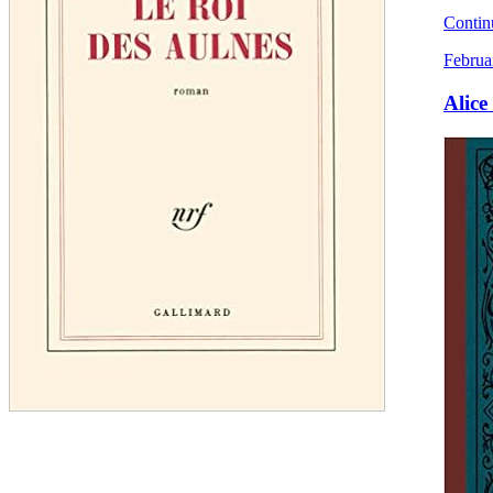
Contin
Februa
Alice