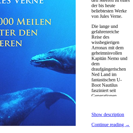
den Meeren ist eines
der bis heute
beliebtesten Werke
von Jules Verne.
Die lange und
gefahrenreiche
Reise des
wissbegierigen
Arronax mit dem
geheimnisvollen
Kapitän Nemo und
dem
draufgängerischen
Ned Land im
fantastischen U-
Boot Nautilus
fasziniert seit
Generationen.
Neu bearbeitete und
mit Erläuterungen
Show description
versehene
Übersetzung des
Continue reading
→
Science-Fiction-
Klassikers.