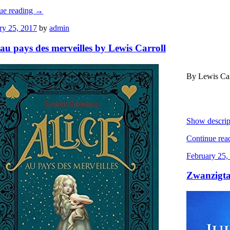
ue reading
→
ry 25, 2017
by
admin
 au pays des merveilles by Lewis Carroll
By Lewis Car
Show descrip
Continue rea
February 25,
Zwanzigta