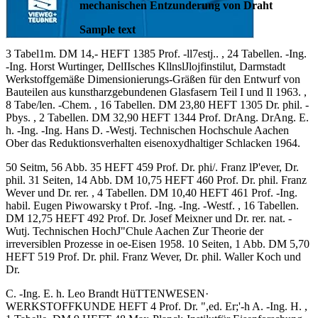
mechanischen Entzunderung von Draht
Sample text
3 Tabel1m. DM 14,- HEFT 1385 Prof. -ll7estj.. , 24 Tabellen. -Ing.
-Ing. Horst Wurtinger, DelIIsches KllnslJlojfinstilut, Darmstadt
Werkstoffgemäße Dimensionierungs-Gräßen für den Entwurf von
Bauteilen aus kunstharzgebundenen Glasfasern Teil I und Il 1963. ,
8 Tabe/len. -Chem. , 16 Tabellen. DM 23,80 HEFT 1305 Dr. phil. -
Pbys. , 2 Tabellen. DM 32,90 HEFT 1344 Prof. DrAng. DrAng. E.
h. -Ing. -Ing. Hans D. -Westj. Technischen Hochschule Aachen
Ober das Reduktionsverhalten eisenoxydhaltiger Schlacken 1964.
50 Seitm, 56 Abb. 35 HEFT 459 Prof. Dr. phi/. Franz lP'ever, Dr.
phil. 31 Seiten, 14 Abb. DM 10,75 HEFT 460 Prof. Dr. phil. Franz
Wever und Dr. rer. , 4 Tabellen. DM 10,40 HEFT 461 Prof. -Ing.
habil. Eugen Piwowarsky t Prof. -Ing. -Ing. -Westf. , 16 Tabellen.
DM 12,75 HEFT 492 Prof. Dr. Josef Meixner und Dr. rer. nat. -
Wutj. Technischen HochJ"Chule Aachen Zur Theorie der
irreversiblen Prozesse in oe-Eisen 1958. 10 Seiten, 1 Abb. DM 5,70
HEFT 519 Prof. Dr. phil. Franz Wever, Dr. phil. Waller Koch und
Dr.
C. -Ing. E. h. Leo Brandt HüTTENWESEN·
WERKSTOFFKUNDE HEFT 4 Prof. Dr. ",ed. Er;'-h A. -Ing. H. ,