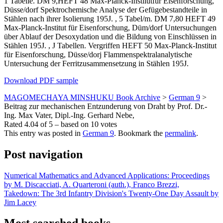
1 Tabelle. DM 9,HEFT 48 Max-Planck-Instilutfür Eisenforschung,
Düsse/dorf Spektrochemische Analyse der Gefügebestandteile in
Stählen nach ihrer Isolierung 195J. , 5 Tabel/m. DM 7,80 HEFT 49
Max-Planck-Institut für Eisenforschung, Düm/dorf Untersuchungen
über Ablauf der Desoxydation und die Bildung von Einschlüssen in
Stählen 195J. , J Tabellen. Vergriffen HEFT 50 Max-Planck-Institut
für Eisenforschung, Düsse/dorj Flammenspektralanalytische
Untersuchung der Ferritzusammensetzung in Stählen 195J.
Download PDF sample
MAGOMECHAYA MINSHUKU Book Archive
>
German 9
>
Beitrag zur mechanischen Entzunderung von Draht by Prof. Dr.-
Ing. Max Vater, Dipl.-Ing. Gerhard Nebe,
Rated
4.04
of
5
– based on
10
votes
This entry was posted in
German 9
. Bookmark the
permalink
.
Post navigation
Numerical Mathematics and Advanced Applications: Proceedings
by M. Discacciati, A. Quarteroni (auth.), Franco Brezzi,
Takedown: The 3rd Infantry Division's Twenty-One Day Assault by
Jim Lacey