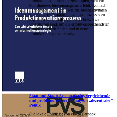
Produktinnovationen auszuschöpfen, weil ein
koordiniertes Ideenmanagement fehlt. Konrad
Schachtner untersucht, wie die Ideenaktivitäten
innerhalb des Produktinnovationsprozesses zu
organisieren und informationstechnisch zu
unterstützen sind, um die erfolgversprechendsten
Produktideen zu finden und in neue
Produktkonzepte umzusetzen.
Staat und Stadt: Systematische, vergleichende
und problemorientierte Analysen „dezentraler“
Politik
Die lokale Politik ist von einem Paradox