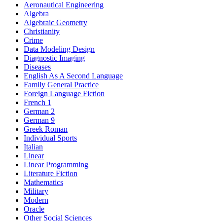
Aeronautical Engineering
Algebra
Algebraic Geometry
Christianity
Crime
Data Modeling Design
Diagnostic Imaging
Diseases
English As A Second Language
Family General Practice
Foreign Language Fiction
French 1
German 2
German 9
Greek Roman
Individual Sports
Italian
Linear
Linear Programming
Literature Fiction
Mathematics
Military
Modern
Oracle
Other Social Sciences