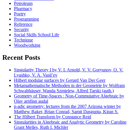
Petroleum
Pharmacy
Poetry
Programming
Reference
Security
Social Skills School Life
Technique
Woodworking
Recent Posts
Singularity Theory I by V. I. Arnold, V. V. Goryunov, O. V.
Lyashko, V. A. Vasil’ev
Hilbert modular surfaces by Gerard Van Der Geer
Metamathematische Methoden in der Geometrie by Wolfram
Schwabhäuser, Wanda Szmielew, Alfred Tarski (auth.)
Geometry of Time-Spaces : Non-Commutative Algebraic by
Olav arnfinn audal
p-adic geometry: lectures from the 2007 Arizona winter by
Matthew Baker, Brian Conrad, Samit Dasgupta, Kiran S.
The Hilbert Transform by Constance Reid
Singularities in Algebraic and Analytic Geometry by Caroline
Grant Melles, Ruth I. Michler