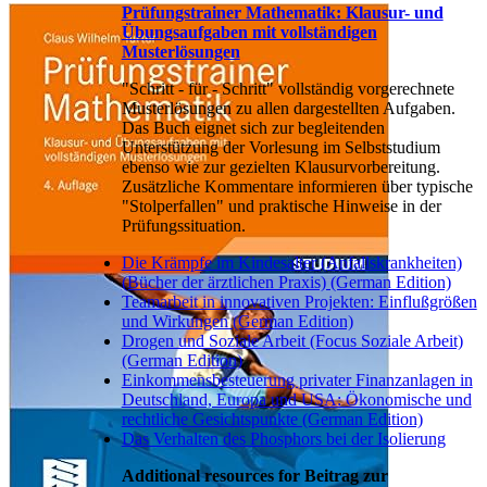
Prüfungstrainer Mathematik: Klausur- und
Übungsaufgaben mit vollständigen
Musterlösungen
"Schritt - für - Schritt" vollständig vorgerechnete
Musterlösungen zu allen dargestellten Aufgaben.
Das Buch eignet sich zur begleitenden
Unterstützung der Vorlesung im Selbststudium
ebenso wie zur gezielten Klausurvorbereitung.
Zusätzliche Kommentare informieren über typische
"Stolperfallen" und praktische Hinweise in der
Prüfungssituation.
Die Krämpfe im Kindesalter (Anfallskrankheiten)
(Bücher der ärztlichen Praxis) (German Edition)
Teamarbeit in innovativen Projekten: Einflußgrößen
und Wirkungen (German Edition)
Drogen und Soziale Arbeit (Focus Soziale Arbeit)
(German Edition)
Einkommensbesteuerung privater Finanzanlagen in
Deutschland, Europa und USA: Ökonomische und
rechtliche Gesichtspunkte (German Edition)
Das Verhalten des Phosphors bei der Isolierung
Additional resources for Beitrag zur