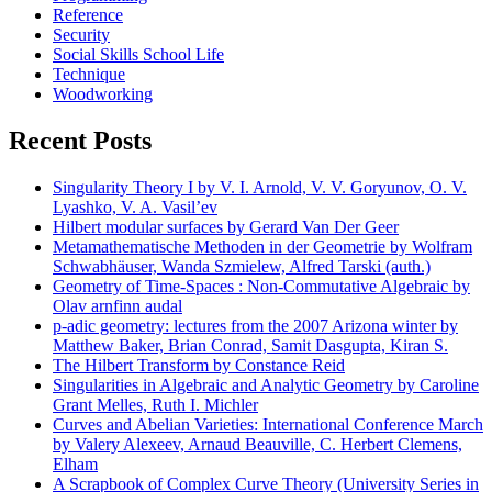
Reference
Security
Social Skills School Life
Technique
Woodworking
Recent Posts
Singularity Theory I by V. I. Arnold, V. V. Goryunov, O. V.
Lyashko, V. A. Vasil’ev
Hilbert modular surfaces by Gerard Van Der Geer
Metamathematische Methoden in der Geometrie by Wolfram
Schwabhäuser, Wanda Szmielew, Alfred Tarski (auth.)
Geometry of Time-Spaces : Non-Commutative Algebraic by
Olav arnfinn audal
p-adic geometry: lectures from the 2007 Arizona winter by
Matthew Baker, Brian Conrad, Samit Dasgupta, Kiran S.
The Hilbert Transform by Constance Reid
Singularities in Algebraic and Analytic Geometry by Caroline
Grant Melles, Ruth I. Michler
Curves and Abelian Varieties: International Conference March
by Valery Alexeev, Arnaud Beauville, C. Herbert Clemens,
Elham
A Scrapbook of Complex Curve Theory (University Series in