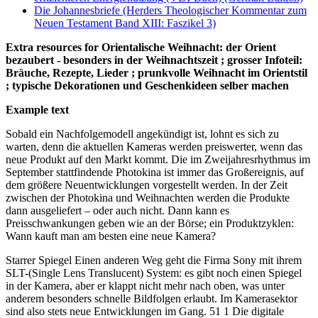
Die Johannesbriefe (Herders Theologischer Kommentar zum
Neuen Testament Band XIII: Faszikel 3)
Extra resources for Orientalische Weihnacht: der Orient
bezaubert - besonders in der Weihnachtszeit ; grosser Infoteil:
Bräuche, Rezepte, Lieder ; prunkvolle Weihnacht im Orientstil
; typische Dekorationen und Geschenkideen selber machen
Example text
Sobald ein Nachfolgemodell angekündigt ist, lohnt es sich zu
warten, denn die aktuellen Kameras werden preiswerter, wenn das
neue Produkt auf den Markt kommt. Die im Zweijahresrhythmus im
September stattfindende Photokina ist immer das Großereignis, auf
dem größere Neuentwicklungen vorgestellt werden. In der Zeit
zwischen der Photokina und Weihnachten werden die Produkte
dann ausgeliefert – oder auch nicht. Dann kann es
Preisschwankungen geben wie an der Börse; ein Produktzyklen:
Wann kauft man am ­besten eine neue Kamera?
Starrer Spiegel Einen anderen Weg geht die Firma Sony mit ihrem
SLT-(Single Lens Translucent) System: es gibt noch einen Spiegel
in der Kamera, aber er klappt nicht mehr nach oben, was unter
anderem besonders schnelle Bildfolgen erlaubt. Im Kamerasektor
sind also stets neue Entwicklungen im Gang. 51 1 Die digitale