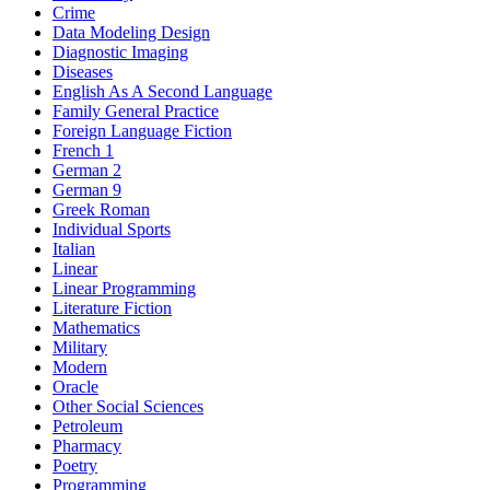
Crime
Data Modeling Design
Diagnostic Imaging
Diseases
English As A Second Language
Family General Practice
Foreign Language Fiction
French 1
German 2
German 9
Greek Roman
Individual Sports
Italian
Linear
Linear Programming
Literature Fiction
Mathematics
Military
Modern
Oracle
Other Social Sciences
Petroleum
Pharmacy
Poetry
Programming