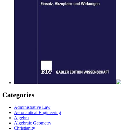
Categories
Administrative Law
Aeronautical Engineering
Algebra
Algebraic Geometry
Christianity