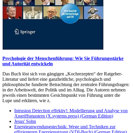
Psychologie der Menschenführung: Wie Sie Führungsstärke
und Autorität entwickeln
Das Buch löst sich von gängigen „Kochrezepten“ der Ratgeber-
Literatur und liefert eine ganzheitliche, psychologisch und
philosophische fundierte Betrachtung der zentralen Führungsfragen:
in der Arbeitswelt, der Politik und im Alltag. Die Autoren nehmen
jeweils einen bestimmten Gesichtspunkt von Führung unter die
Lupe und erklären, wie z.
Intrusion Detection effektiv!: Modellierung und Analyse von
Angriffsmustern (X.systems.press) (German Edition)
Jesus' Sohn
Energieanwendungstechnik: Wege und Techniken zur
effizienteren Energienutzung (VDI-Buch) (German Edition)