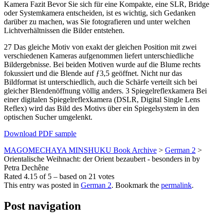
Kamera Fazit Bevor Sie sich für eine Kompakte, eine SLR, Bridge
oder Systemkamera entscheiden, ist es wichtig, sich Gedanken
darüber zu machen, was Sie fotografieren und unter welchen
Lichtverhältnissen die Bilder entstehen.
27 Das gleiche Motiv von exakt der gleichen Position mit zwei
verschiedenen Kameras aufgenommen liefert unterschiedliche
Bildergebnisse. Bei beiden Motiven wurde auf die Blume rechts
fokussiert und die Blende auf ƒ3,5 geöffnet. Nicht nur das
Bildformat ist unterschiedlich, auch die Schärfe verteilt sich bei
gleicher Blendenöffnung völlig anders. 3 Spiegelreflexkamera Bei
einer digitalen Spiegelreflexkamera (DSLR, Digital Single Lens
Reflex) wird das Bild des Motivs über ein Spiegelsystem in den
optischen Sucher umgelenkt.
Download PDF sample
MAGOMECHAYA MINSHUKU Book Archive
>
German 2
>
Orientalische Weihnacht: der Orient bezaubert - besonders in by
Petra Dechêne
Rated
4.15
of
5
– based on
21
votes
This entry was posted in
German 2
. Bookmark the
permalink
.
Post navigation