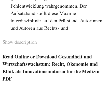
Fehlentwicklung wahrgenommen. Der
Aufsatzband stellt diese Maxime
interdisziplinär auf den Prüfstand. Autorinnen
und Autoren aus Rechts- und
Wirtschaftswissenschaft, aus Medizinethik und
Show description
medizinischer und juristischer Praxis erörtern,
ob Sozialrecht und medizinische Ethik die
Read Online or Download Gesundheit und
Vermeidung von Innovationshemmnissen
Wirtschaftswachstum: Recht, Ökonomie und
fordern. Volkswirtschaftlichen
Ethik als Innovationsmotoren für die Medizin
Wachstumseffekten eines
PDF
innovationsfreundlichen Gesundheitssystems
wird nachgegangen, ebenso der
Zahlungsbereitschaft der
Versichertengemeinschaft für Innovationen und
dem Stellenwert des Gutes „Gesundheit" aus