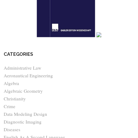
CATEGORIES
Administrative Law
Aeronautical Engineering
Algebra
Algebraic Geometry
Christianity
Crime
Data Modeling Design
Diagnostic Imaging
Diseases
English As A Second Language