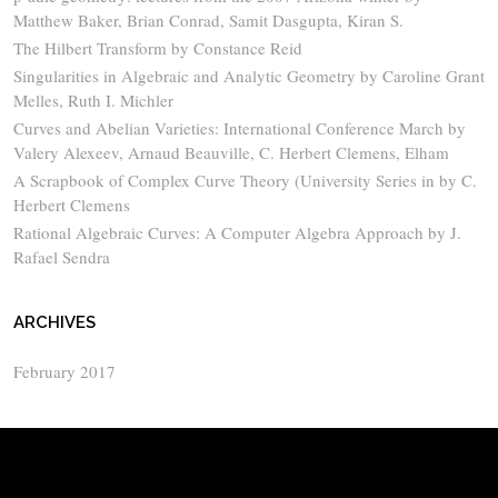
Matthew Baker, Brian Conrad, Samit Dasgupta, Kiran S.
The Hilbert Transform by Constance Reid
Singularities in Algebraic and Analytic Geometry by Caroline Grant
Melles, Ruth I. Michler
Curves and Abelian Varieties: International Conference March by
Valery Alexeev, Arnaud Beauville, C. Herbert Clemens, Elham
A Scrapbook of Complex Curve Theory (University Series in by C.
Herbert Clemens
Rational Algebraic Curves: A Computer Algebra Approach by J.
Rafael Sendra
ARCHIVES
February 2017