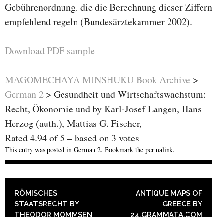
Gebührenordnung, die die Berechnung dieser Ziffern
empfehlend regeln (Bundesärztekammer 2002).
Download PDF sample
MAGOMECHAYA MINSHUKU Book Archive
>
German 2
>
Gesundheit und Wirtschaftswachstum:
Recht, Ökonomie und by Karl-Josef Langen, Hans
Herzog (auth.), Mattias G. Fischer,
Rated
4.94
of
5
– based on
3
votes
This entry was posted in
German 2
. Bookmark the
permalink
.
POST NAVIGATION
RÖMISCHES
ANTIQUE MAPS OF
STAATSRECHT BY
GREECE BY
THEODOR MOMMSEN
24.GRAMMATA.COM