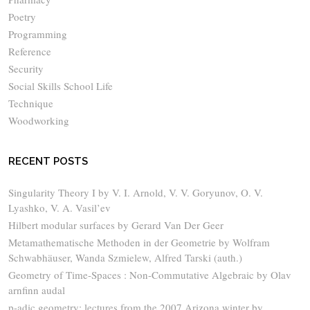
Poetry
Programming
Reference
Security
Social Skills School Life
Technique
Woodworking
RECENT POSTS
Singularity Theory I by V. I. Arnold, V. V. Goryunov, O. V.
Lyashko, V. A. Vasil’ev
Hilbert modular surfaces by Gerard Van Der Geer
Metamathematische Methoden in der Geometrie by Wolfram
Schwabhäuser, Wanda Szmielew, Alfred Tarski (auth.)
Geometry of Time-Spaces : Non-Commutative Algebraic by Olav
arnfinn audal
p-adic geometry: lectures from the 2007 Arizona winter by