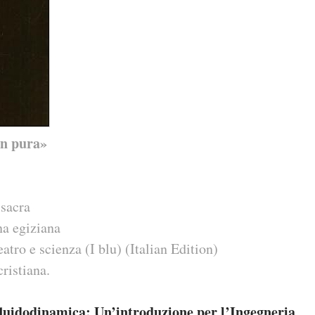
on pura»
 sacra
na egiziana
eatro e scienza (I blu) (Italian Edition)
cristiana.
 fluidodinamica: Un’introduzione per l’Ingegneria