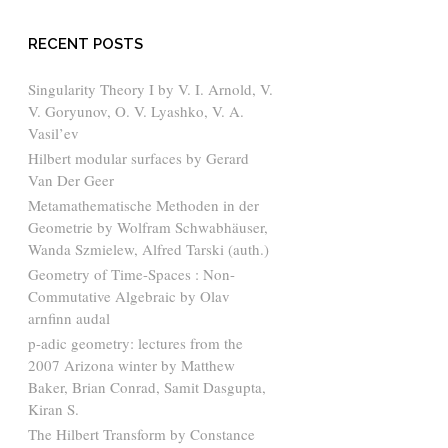
RECENT POSTS
Singularity Theory I by V. I. Arnold, V.
V. Goryunov, O. V. Lyashko, V. A.
Vasil’ev
Hilbert modular surfaces by Gerard
Van Der Geer
Metamathematische Methoden in der
Geometrie by Wolfram Schwabhäuser,
Wanda Szmielew, Alfred Tarski (auth.)
Geometry of Time-Spaces : Non-
Commutative Algebraic by Olav
arnfinn audal
p-adic geometry: lectures from the
2007 Arizona winter by Matthew
Baker, Brian Conrad, Samit Dasgupta,
Kiran S.
The Hilbert Transform by Constance