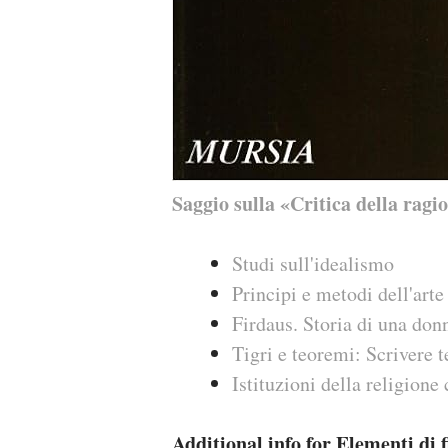
Saggio sulla «Critica della ragi
Studi sull'idealismo
Principi e metodi dell'arte
Firdaus. Storia di una don
Tigri e teoremi: Scrivere t
Istituzioni della religione 
Additional info for Elementi di