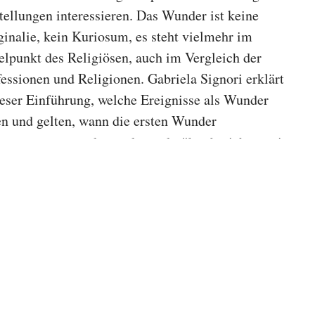
tellungen interessieren. Das Wunder ist keine
inalie, kein Kuriosum, es steht vielmehr im
elpunkt des Religiösen, auch im Vergleich der
essionen und Religionen. Gabriela Signori erklärt
ieser Einführung, welche Ereignisse als Wunder
en und gelten, wann die ersten Wunder
genommen wurden und guy darüber berichtet, wie
zertifiziert wurden und welche Rolle sie bei der
igsprechung spielten. Sie zeigt, wie die Reformation
Wahrnehmung und Darstellung von Wundern
ndert hat und wie und warum Wunder bis heute in
christlichen Welt präsent sind.