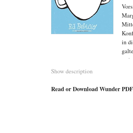
Vors
Marg
Mitt
Konf
in d
galt
wahr
sie 
Show description
Heil
die 
Read or Download Wunder PDF
verä
der 