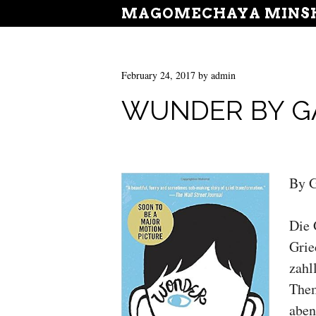
MAGOMECHAYA MINSH
February 24, 2017
by
admin
WUNDER BY GA
By G
Die 
Grie
zahl
Them
aben