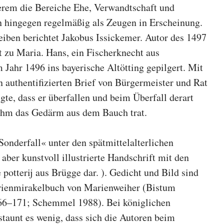
derem die Bereiche Ehe, Verwandtschaft und
en hingegen regelmäßig als Zeugen in Erscheinung.
ben berichtet Jakobus Issickemer. Autor des 1497
t zu Maria. Hans, ein Fischerknecht aus
 Jahr 1496 ins bayerische Altötting gepilgert. Mit
ln authentifizierten Brief von Bürgermeister und Rat
gte, dass er überfallen und beim Überfall derart
 ihm das Gedärm aus dem Bauch trat.
Sonderfall« unter den spätmittelalterlichen
aber kunstvoll illustrierte Handschrift mit den
potterij aus Brügge dar. ). Gedicht und Bild sind
ienmirakelbuch von Marien­weiher (Bistum
166–171; Schemmel 1988). Bei königlichen
taunt es wenig, dass sich die Autoren beim