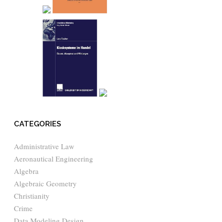
CATEGORIES
Administrative Law
Aeronautical Engineering
Algebra
Algebraic Geometry
Christianity
Crime
Data Modeling Design