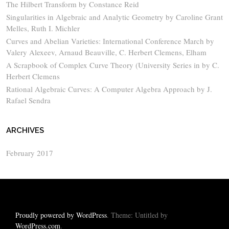
The Hilbert Transform by Constance Reid
Singularities in Algebraic and Analytic Geometry by Caroline Grant
Melles, Ruth I. Michler
Curves and Abelian Varieties: International Conference March by
Valery Alexeev, Arnaud Beauville, C. Herbert Clemens, Elham
A Scrapbook of Complex Curve Theory (University Series in by C.
Herbert Clemens
Rational Algebraic Curves: A Computer Algebra Approach by J.
Rafael Sendra
ARCHIVES
February 2017
Proudly powered by WordPress
. Theme: Untitled by
WordPress.com
.