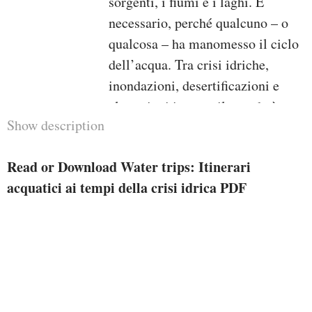
sorgenti, i fiumi e i laghi. È
necessario, perché qualcuno – o
qualcosa – ha manomesso il ciclo
dell’acqua. Tra crisi idriche,
inondazioni, desertificazioni e
alterazioni in tutto il mondo è
Show description
scattato l’allarme rosso. Cosa sta
succedendo? Questo libro,
Read or Download Water trips: Itinerari
spiegando cosa sta accadendo in
acquatici ai tempi della crisi idrica PDF
Italia, è una bussola consistent
with aiutarci a esplorare los
angeles nostra acqua. Capire cosa
accade dietro ai nostri rubinetti
significa capire le ragioni della
crisi, comprendere le soluzioni