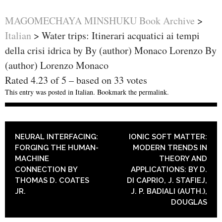
MAGOMECHAYA MINSHUKU Book Archive
>
Italian
>
Water trips: Itinerari acquatici ai tempi
della crisi idrica by By (author) Monaco Lorenzo By
(author) Lorenzo Monaco
Rated
4.23
of
5
– based on
33
votes
This entry was posted in
Italian
. Bookmark the
permalink
.
POST NAVIGATION
NEURAL INTERFACING:
IONIC SOFT MATTER:
FORGING THE HUMAN-
MODERN TRENDS IN
MACHINE
THEORY AND
CONNECTION BY
APPLICATIONS: BY D.
THOMAS D. COATES
DI CAPRIO, J. STAFIEJ,
JR.
J. P. BADIALI (AUTH.),
DOUGLAS