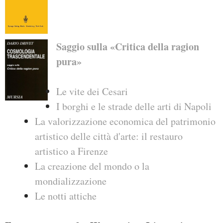
Saggio sulla «Critica della ragion
pura»
Le vite dei Cesari
I borghi e le strade delle arti di Napoli
La valorizzazione economica del patrimonio
artistico delle città d'arte: il restauro
artistico a Firenze
La creazione del mondo o la
mondializzazione
Le notti attiche