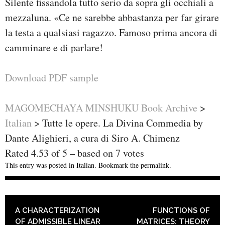
Silente fissandola tutto serio da sopra gli occhiali a
mezzaluna. «Ce ne sarebbe abbastanza per far girare
la testa a qualsiasi ragazzo. Famoso prima ancora di
camminare e di parlare!
Download PDF sample
MAGOMECHAYA MINSHUKU Book Archive
>
Italian
>
Tutte le opere. La Divina Commedia by
Dante Alighieri, a cura di Siro A. Chimenz
Rated
4.53
of
5
– based on
7
votes
This entry was posted in
Italian
. Bookmark the
permalink
.
POST NAVIGATION
A CHARACTERIZATION
FUNCTIONS OF
OF ADMISSIBLE LINEAR
MATRICES: THEORY