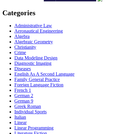
Categories
Administrative Law
Aeronautical Engineering
Algebra
Algebraic Geometry
Christianity
Crime
Data Modeling Design
Diagnostic Imaging
Diseases
English As A Second Language
Family General Practice
Foreign Language Fiction
French 1
German 2
German 9
Greek Roman
Individual Sports
Italian
Linear
Linear Programming
Literature Fiction