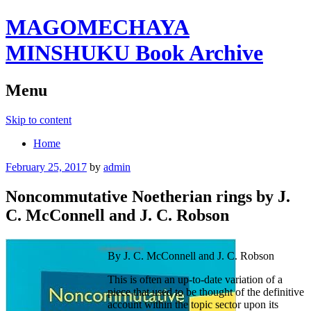
MAGOMECHAYA
MINSHUKU Book Archive
Menu
Skip to content
Home
February 25, 2017
by
admin
Noncommutative Noetherian rings by J.
C. McConnell and J. C. Robson
By J. C. McConnell and J. C. Robson
This is often an up-to-date variation of a
piece that used to be thought of the definitive
account within the topic sector upon its