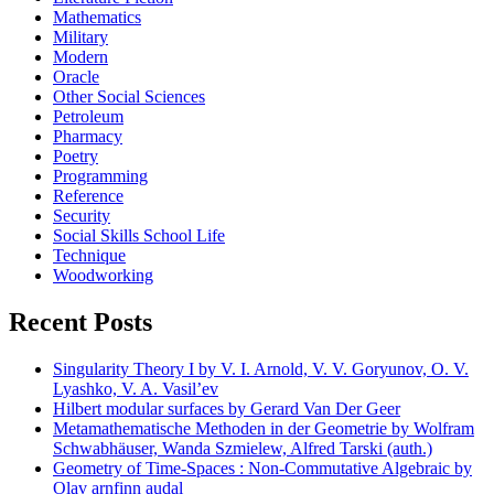
Mathematics
Military
Modern
Oracle
Other Social Sciences
Petroleum
Pharmacy
Poetry
Programming
Reference
Security
Social Skills School Life
Technique
Woodworking
Recent Posts
Singularity Theory I by V. I. Arnold, V. V. Goryunov, O. V.
Lyashko, V. A. Vasil’ev
Hilbert modular surfaces by Gerard Van Der Geer
Metamathematische Methoden in der Geometrie by Wolfram
Schwabhäuser, Wanda Szmielew, Alfred Tarski (auth.)
Geometry of Time-Spaces : Non-Commutative Algebraic by
Olav arnfinn audal