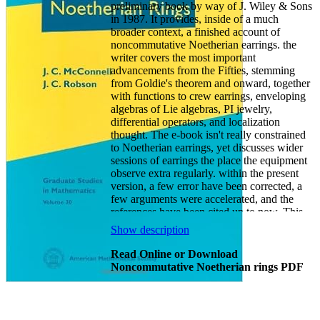
preliminary book by way of J. Wiley & Sons
in 1987. It provides, inside of a much
broader context, a finished account of
noncommutative Noetherian earrings. the
writer covers the most important
advancements from the Fifties, stemming
from Goldie's theorem and onward, together
with functions to crew earrings, enveloping
algebras of Lie algebras, PI jewelry,
differential operators, and localization
thought. The e-book isn't really constrained
to Noetherian earrings, yet discusses wider
sessions of earrings the place the equipment
observe extra regularly. within the present
version, a few error have been corrected, a
few arguments were accelerated, and the
references have been cited up to now. This
reprinted version will stay a precious and
Show description
stimulating paintings for readers attracted to
ring idea and its functions to different parts
Read Online or Download
of arithmetic.
Noncommutative Noetherian rings PDF