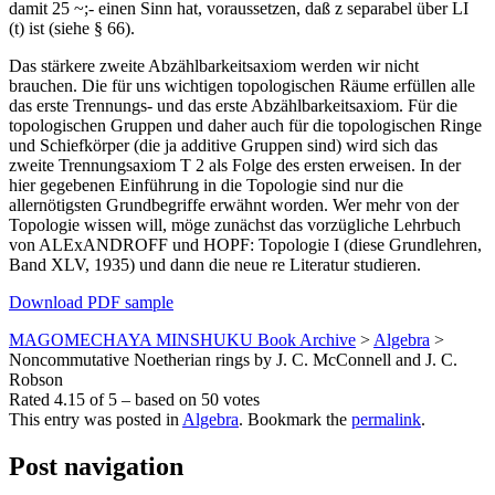
damit 25 ~;- einen Sinn hat, voraussetzen, daß z separabel über LI
(t) ist (siehe § 66).
Das stärkere zweite Abzählbarkeitsaxiom werden wir nicht
brauchen. Die für uns wichtigen topologischen Räume erfüllen alle
das erste Trennungs- und das erste Abzählbarkeitsaxiom. Für die
topologischen Gruppen und daher auch für die topologischen Ringe
und Schiefkörper (die ja additive Gruppen sind) wird sich das
zweite Trennungsaxiom T 2 als Folge des ersten erweisen. In der
hier gegebenen Einführung in die Topologie sind nur die
allernötigsten Grundbegriffe erwähnt worden. Wer mehr von der
Topologie wissen will, möge zunächst das vorzügliche Lehrbuch
von ALExANDROFF und HOPF: Topologie I (diese Grundlehren,
Band XLV, 1935) und dann die neue re Literatur studieren.
Download PDF sample
MAGOMECHAYA MINSHUKU Book Archive
>
Algebra
>
Noncommutative Noetherian rings by J. C. McConnell and J. C.
Robson
Rated
4.15
of
5
– based on
50
votes
This entry was posted in
Algebra
. Bookmark the
permalink
.
Post navigation