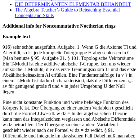
DIE DETERMINANTEN ELEMENTAR BEHANDELT
The Algebra Teacher’s Guide to Reteaching Essential
Concepts and Skills
Additional info for Noncommutative Noetherian rings
Example text
916) sehr schön ausgeführt. Aufgabe. 1. Wenn G die Axiome Tl und
Al erfüllt, so ist jede komplette l'ntergruppe H abgeschlossen in G.
[Man benutze § 95, Aufgabe 21. § 101. Topologische Vektorräume
Ein T-Modul ist eine additive abelsche T-Gruppe. ken uns wieder
auf solche T-Moduln, die das erste Trennungsaxiom Tl und das erste
Abzählbarkeitsaxiom Al erfüllen. Eine Fundamentalfolge {a v } in
einem T-Modul ist dadurch charakterisiert, daß die Differenzen a,,-
av für genügend große fl und v in jeder Umgebung U der Null
liegen.
Eine nicht konstante Funktion und weine beliebige Funktion des
Körpers K ist. Der Übergang zu einer andern Variablen t geschieht
durch die Formel J Jw~-dt. w dz = In der algebraischen Theorie
kann man das Integralzeichen weglassen und Abelsehe Differentiale
w dz betrachten. Der Übergang zu einer andern Variablen t
geschieht wieder nach der Formel w dz = dz wdidt. § 91.
Differentiale und Integrale im klassischen Fall Dabei muß man aber,