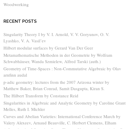
Woodworking
RECENT POSTS
Singularity Theory I by V. I. Arnold, V. V. Goryunov, O. V.
Lyashko, V. A. Vasil’ev
Hilbert modular surfaces by Gerard Van Der Geer
Metamathematische Methoden in der Geometrie by Wolfram
Schwabhäuser, Wanda Szmielew, Alfred Tarski (auth.)
Geometry of Time-Spaces : Non-Commutative Algebraic by Olav
arnfinn audal
p-adic geometry: lectures from the 2007 Arizona winter by
Matthew Baker, Brian Conrad, Samit Dasgupta, Kiran S.
The Hilbert Transform by Constance Reid
Singularities in Algebraic and Analytic Geometry by Caroline Grant
Melles, Ruth I. Michler
Curves and Abelian Varieties: International Conference March by
Valery Alexeev, Arnaud Beauville, C. Herbert Clemens, Elham