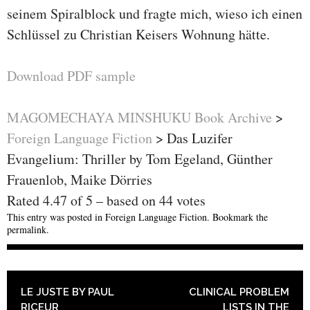
seinem Spiralblock und fragte mich, wieso ich einen
Schlüssel zu Christian Keisers Wohnung hätte.
Download PDF sample
MAGOMECHAYA MINSHUKU Book Archive
>
Foreign Language Fiction
>
Das Luzifer
Evangelium: Thriller by Tom Egeland, Günther
Frauenlob, Maike Dörries
Rated
4.47
of
5
– based on
44
votes
This entry was posted in
Foreign Language Fiction
. Bookmark the
permalink
.
POST NAVIGATION
LE JUSTE BY PAUL
CLINICAL PROBLEM
RICEUR
LISTS IN THE